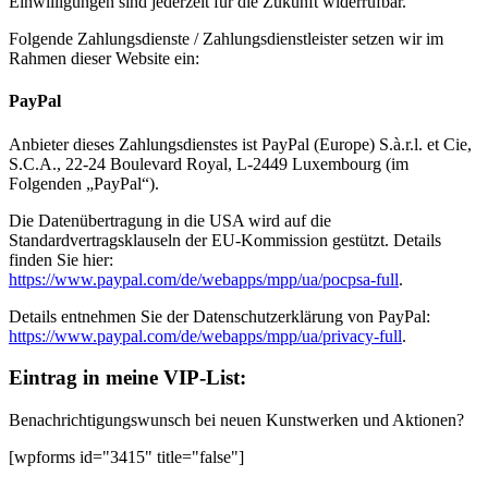
Einwilligungen sind jederzeit für die Zukunft widerrufbar.
Folgende Zahlungsdienste / Zahlungsdienstleister setzen wir im
Rahmen dieser Website ein:
PayPal
Anbieter dieses Zahlungsdienstes ist PayPal (Europe) S.à.r.l. et Cie,
S.C.A., 22-24 Boulevard Royal, L-2449 Luxembourg (im
Folgenden „PayPal“).
Die Datenübertragung in die USA wird auf die
Standardvertragsklauseln der EU-Kommission gestützt. Details
finden Sie hier:
https://www.paypal.com/de/webapps/mpp/ua/pocpsa-full
.
Details entnehmen Sie der Datenschutzerklärung von PayPal:
https://www.paypal.com/de/webapps/mpp/ua/privacy-full
.
Eintrag in meine VIP-List:
Benachrichtigungswunsch bei neuen Kunstwerken und Aktionen?
[wpforms id="3415" title="false"]