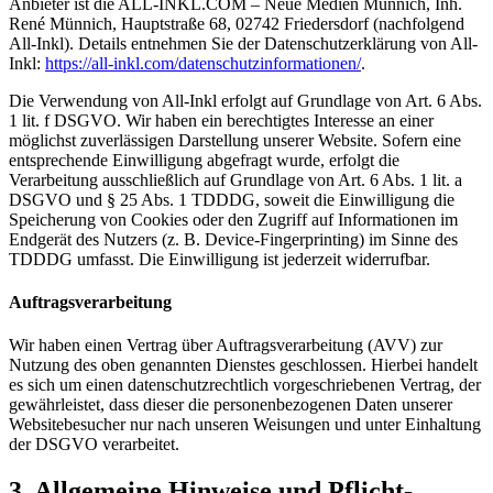
Anbieter ist die ALL-INKL.COM – Neue Medien Münnich, Inh.
René Münnich, Hauptstraße 68, 02742 Friedersdorf (nachfolgend
All-Inkl). Details entnehmen Sie der Datenschutzerklärung von All-
Inkl:
https://all-inkl.com/datenschutzinformationen/
.
Die Verwendung von All-Inkl erfolgt auf Grundlage von Art. 6 Abs.
1 lit. f DSGVO. Wir haben ein berechtigtes Interesse an einer
möglichst zuverlässigen Darstellung unserer Website. Sofern eine
entsprechende Einwilligung abgefragt wurde, erfolgt die
Verarbeitung ausschließlich auf Grundlage von Art. 6 Abs. 1 lit. a
DSGVO und § 25 Abs. 1 TDDDG, soweit die Einwilligung die
Speicherung von Cookies oder den Zugriff auf Informationen im
Endgerät des Nutzers (z. B. Device-Fingerprinting) im Sinne des
TDDDG umfasst. Die Einwilligung ist jederzeit widerrufbar.
Auftragsverarbeitung
Wir haben einen Vertrag über Auftragsverarbeitung (AVV) zur
Nutzung des oben genannten Dienstes geschlossen. Hierbei handelt
es sich um einen datenschutzrechtlich vorgeschriebenen Vertrag, der
gewährleistet, dass dieser die personenbezogenen Daten unserer
Websitebesucher nur nach unseren Weisungen und unter Einhaltung
der DSGVO verarbeitet.
3. Allgemeine Hinweise und Pflicht­